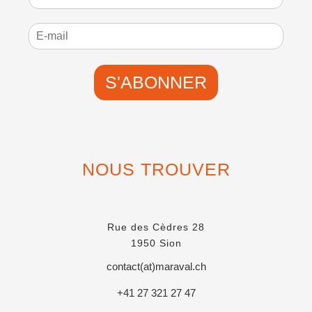
n
o
m
S'ABONNER
NOUS TROUVER
Rue des Cèdres 28
1950 Sion
contact(at)maraval.ch
+41 27 321 27 47