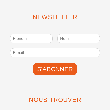
NEWSLETTER
P
N
r
o
é
m
n
o
m
S'ABONNER
NOUS TROUVER