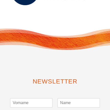
NEWSLETTER
V
N