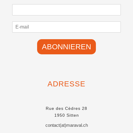
o
a
r
c
n
h
a
n
m
a
e
m
e
ABONNIEREN
ADRESSE
Rue des Cèdres 28
1950 Sitten
contact(at)maraval.ch