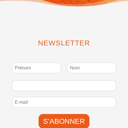
NEWSLETTER
P
N
r
o
é
m
n
o
m
S'ABONNER