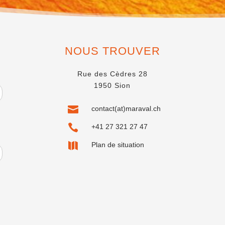
NOUS TROUVER
Rue des Cèdres 28
1950 Sion

contact(at)maraval.ch

+41 27 321 27 47

Plan de situation